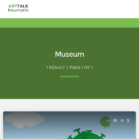
Museum
1 RESULT / PAGE 1 OF 1
91
5