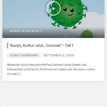
play_arrow
BERUFE IN DER KUNST
Kunst, Kultur und… Corona? – Teil 1
KUNST HERRMANN
SEPTEMBER 2, 2020
Bildrechte: Kunst Herrmann Mit Frau Barbara Leicht (Leiterin des
Kulturamtes) und Frau Dr. Pia Dornacher (Leiterin des Museums Lothar
Fischer) […]